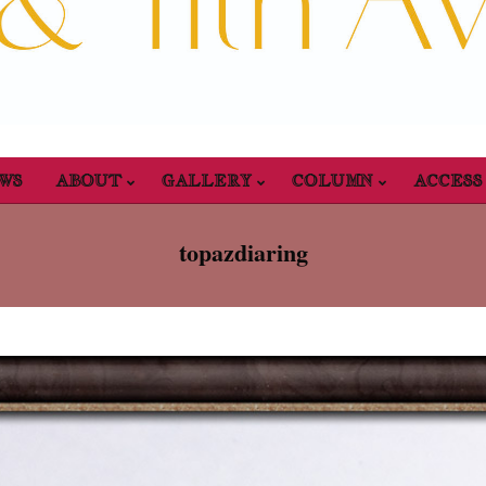
WS
ABOUT
GALLERY
COLUMN
ACCESS
Primary
Navigation
topazdiaring
Menu