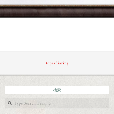
topazdiaring
検索
Search