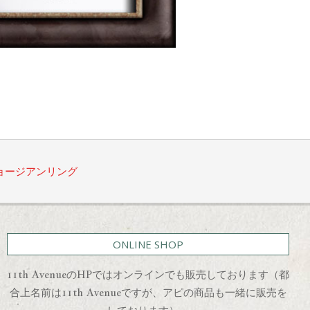
ョージアンリング
ONLINE SHOP
11th AvenueのHPではオンラインでも販売しております（都
合上名前は11th Avenueですが、アピの商品も一緒に販売を