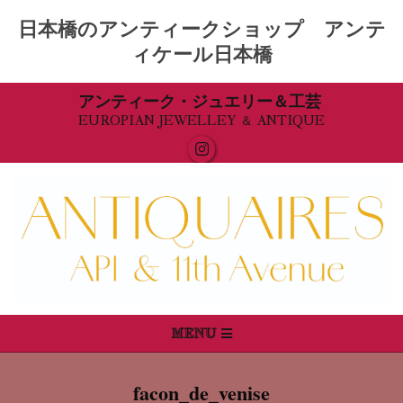
日本橋のアンティークショップ アンテ
ィケール日本橋
Skip
アンティーク・ジュエリー＆工芸
EUROPIAN JEWELLEY ＆ ANTIQUE
to
content
Primary
MENU
Navigation
Menu
facon_de_venise