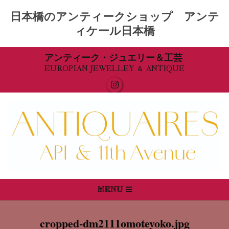
日本橋のアンティークショップ アンテ
ィケール日本橋
Skip
アンティーク・ジュエリー＆工芸
EUROPIAN JEWELLEY ＆ ANTIQUE
to
content
Primary
MENU
Navigation
Menu
cropped-dm2111omoteyoko.jpg