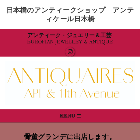
日本橋のアンティークショップ アンテ
ィケール日本橋
Skip
アンティーク・ジュエリー＆工芸
EUROPIAN JEWELLEY ＆ ANTIQUE
to
content
Primary
MENU
Navigation
Menu
骨董グランデに出店します。