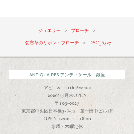
2021-
12-
17
ジュエリー
>
ブローチ
>
勿忘草のリボン・ブローチ
>
DSC_6327
ANTIQUAIRES アンティケール 銀座
アピ & 11th Avenue
2026年7月末OPEN
〒103-0027
東京都中央区日本橋3-8-12 第一田中ビル1F
OPEN 12:00 ～ 18:00
水曜・木曜定休