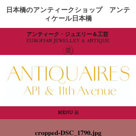
日本橋のアンティークショップ アンテ
ィケール日本橋
Skip
アンティーク・ジュエリー＆工芸
EUROPIAN JEWELLEY ＆ ANTIQUE
to
content
Primary
MENU
Navigation
Menu
cropped-DSC_1790.jpg