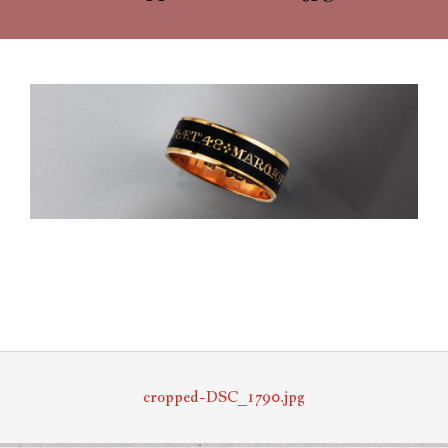
2020-
11-
23
cropped-DSC_1790.jpg