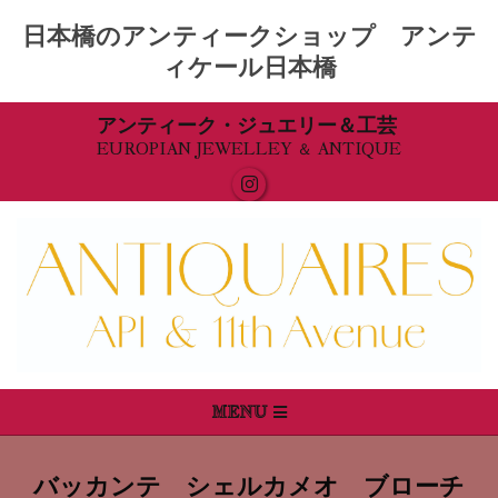
日本橋のアンティークショップ アンテ
ィケール日本橋
Skip
アンティーク・ジュエリー＆工芸
EUROPIAN JEWELLEY ＆ ANTIQUE
to
content
Primary
MENU
Navigation
Menu
バッカンテ シェルカメオ ブローチ