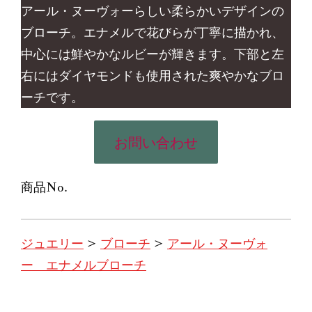
アール・ヌーヴォーらしい柔らかいデザインの
ブローチ。エナメルで花びらが丁寧に描かれ、
中心には鮮やかなルビーが輝きます。下部と左
右にはダイヤモンドも使用された爽やかなブロ
ーチです。
お問い合わせ
商品No.
ジュエリー
>
ブローチ
>
アール・ヌーヴォ
ー エナメルブローチ