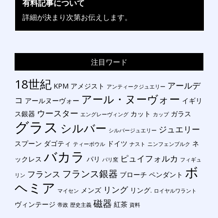
有料記事について
詳細が決まり次第お伝えします。
注目ワード
18世紀
アールデ
KPM
アメジスト
アンティークジュエリー
アール・ヌーヴォー
コ
アールヌーヴォー
イギリ
ウースター
ス銀器
カット
ガラス
エングレーヴィング
カップ
グラス
シルバー
ジュエリー
シルバージュエリー
スプーン
ダゴティ
ドイツ
ネ
ティーボウル
ナスト
ニンフェンブルク
バカラ
ピュイフォルカ
ックレス
パリ
パリ窯
フィギュ
ボ
フランス銀器
フランス
ブローチ
ペンダント
リン
ヘミア
リング
メンズ
リング.
マイセン
ロイヤルワラント
磁器
ヴィンテージ
紅茶
帝政
歴史主義
資料