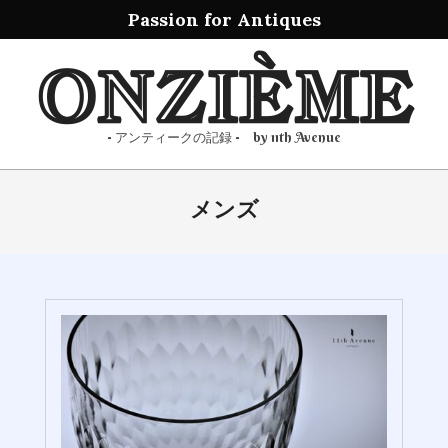
Passion for Antiques
Skip
ONZIÈME
to
content
- アンティークの記録 - by 11th Avenue
Primary
メンズ
Navigation
Menu