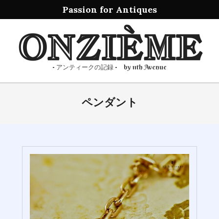
Passion for Antiques
Skip
ONZIÈME
to
content
- アンティークの記録 - by 11th Avenue
Primary
ペンダント
Navigation
Menu