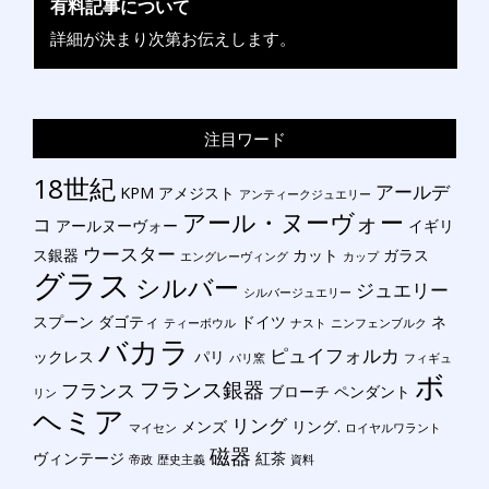
有料記事について
詳細が決まり次第お伝えします。
注目ワード
18世紀
アールデ
KPM
アメジスト
アンティークジュエリー
アール・ヌーヴォー
コ
アールヌーヴォー
イギリ
ウースター
ス銀器
カット
ガラス
エングレーヴィング
カップ
グラス
シルバー
ジュエリー
シルバージュエリー
スプーン
ダゴティ
ドイツ
ネ
ティーボウル
ナスト
ニンフェンブルク
バカラ
ピュイフォルカ
ックレス
パリ
パリ窯
フィギュ
ボ
フランス銀器
フランス
ブローチ
ペンダント
リン
ヘミア
リング
メンズ
リング.
マイセン
ロイヤルワラント
磁器
ヴィンテージ
紅茶
帝政
歴史主義
資料