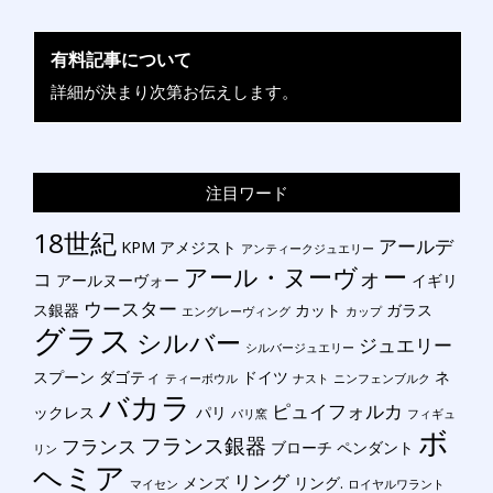
有料記事について
詳細が決まり次第お伝えします。
注目ワード
18世紀
アールデ
KPM
アメジスト
アンティークジュエリー
アール・ヌーヴォー
コ
アールヌーヴォー
イギリ
ウースター
ス銀器
カット
ガラス
エングレーヴィング
カップ
グラス
シルバー
ジュエリー
シルバージュエリー
スプーン
ダゴティ
ドイツ
ネ
ティーボウル
ナスト
ニンフェンブルク
バカラ
ピュイフォルカ
ックレス
パリ
パリ窯
フィギュ
ボ
フランス銀器
フランス
ブローチ
ペンダント
リン
ヘミア
リング
メンズ
リング.
マイセン
ロイヤルワラント