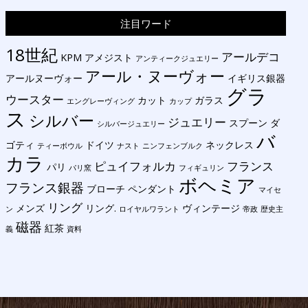
注目ワード
18世紀
アールデコ
KPM
アメジスト
アンティークジュエリー
アール・ヌーヴォー
アールヌーヴォー
イギリス銀器
グラ
ウースター
カット
ガラス
エングレーヴィング
カップ
ス
シルバー
ジュエリー
スプーン
ダ
シルバージュエリー
バ
ゴティ
ドイツ
ネックレス
ティーボウル
ナスト
ニンフェンブルク
カラ
ピュイフォルカ
フランス
パリ
パリ窯
フィギュリン
ボヘミア
フランス銀器
ブローチ
ペンダント
マイセ
リング
メンズ
リング.
ヴィンテージ
ン
ロイヤルワラント
帝政
歴史主
磁器
紅茶
義
資料