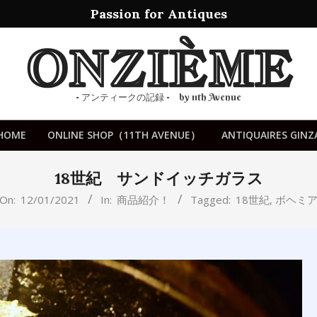
Passion for Antiques
ONZIÈME
- アンティークの記録 - by 11th Avenue
HOME
ONLINE SHOP（11TH AVENUE）
ANTIQUAIRES GINZ
Primary
Navigation
18世紀 サンドイッチガラス
Menu
On:
12/01/2021
In:
商品紹介！
Tagged:
18世紀
,
ボヘミ