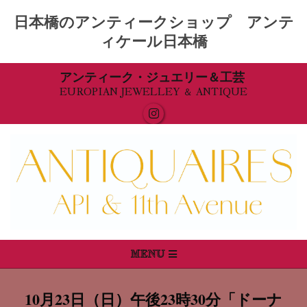
日本橋のアンティークショップ アンテ
ィケール日本橋
Skip
アンティーク・ジュエリー＆工芸
EUROPIAN JEWELLEY ＆ ANTIQUE
to
content
Primary
MENU
Navigation
Menu
10月23日（日）午後23時30分「ドーナ