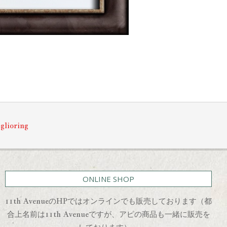
aglioring
ONLINE SHOP
11th AvenueのHPではオンラインでも販売しております（都
合上名前は11th Avenueですが、アピの商品も一緒に販売を