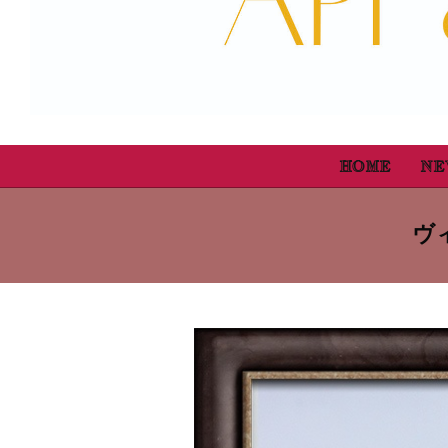
HOME
NE
ヴ